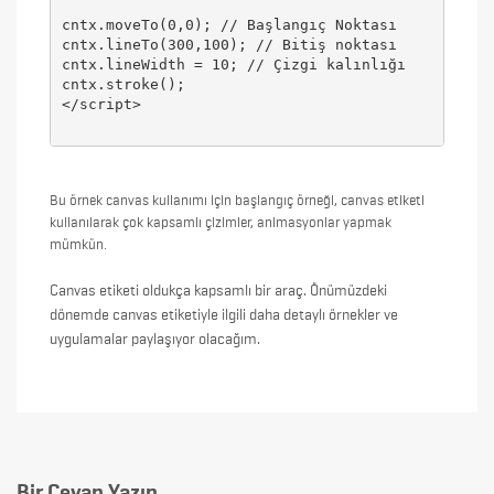
cntx.moveTo(0,0); // Başlangıç Noktası  

cntx.lineTo(300,100); // Bitiş noktası  

cntx.lineWidth = 10; // Çizgi kalınlığı  

cntx.stroke();

</script>
Bu örnek canvas kullanımı için başlangıç örneği, canvas etiketi
kullanılarak çok kapsamlı çizimler, animasyonlar yapmak
mümkün.
Canvas etiketi oldukça kapsamlı bir araç. Önümüzdeki
dönemde canvas etiketiyle ilgili daha detaylı örnekler ve
uygulamalar paylaşıyor olacağım.
Bir Cevap Yazın