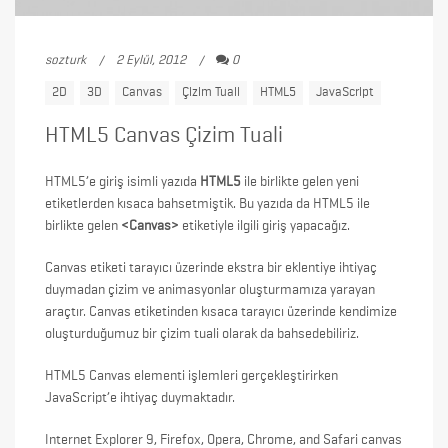
sozturk
2 Eylül, 2012
0
2D
3D
Canvas
Çizim Tuali
HTML5
JavaScript
HTML5 Canvas Çizim Tuali
HTML5’e giriş
isimli yazıda
HTML5
ile birlikte gelen yeni
etiketlerden kısaca bahsetmiştik. Bu yazıda da HTML5 ile
birlikte gelen
<Canvas>
etiketiyle ilgili giriş yapacağız.
Canvas etiketi tarayıcı üzerinde ekstra bir eklentiye ihtiyaç
duymadan çizim ve animasyonlar oluşturmamıza yarayan
araçtır. Canvas etiketinden kısaca tarayıcı üzerinde kendimize
oluşturduğumuz bir çizim tuali olarak da bahsedebiliriz.
HTML5 Canvas elementi işlemleri gerçekleştirirken
JavaScript’e ihtiyaç duymaktadır.
Internet Explorer 9, Firefox, Opera, Chrome, and Safari canvas