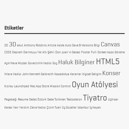
Etiketler
3D
Canvas
2D
akut
Anthony Robbins
Article
Aside
Auto Save & Versions
Bilgi
CSS3
Deprem
Derinkuyu Yer Altı Şehri
Don Juan'ın Gecesi
Footer
Full-Screen Apps
Göreme
HTML5
Haluk Bilginer
Açık Hava Müzesi
Güvercinlik Vadisi
Güç
Konser
Ihlara Vadisi
John Kenneth Galbraith
Kapadokya
Kararlar
Kişisel Gelişim
Oyun Atölyesi
Kızılay
Launchpad
Mac App Store
Mission Control
Tiyatro
Paşabağı
Resume
Sedat Öztürk
Seda Türkmen
Testosteron
Uçhisar
Kalesi
Van
Yardım
Zelve Vadisi
Çizim Tuali
Üç Güzeller
İstanbul
İş hayatı