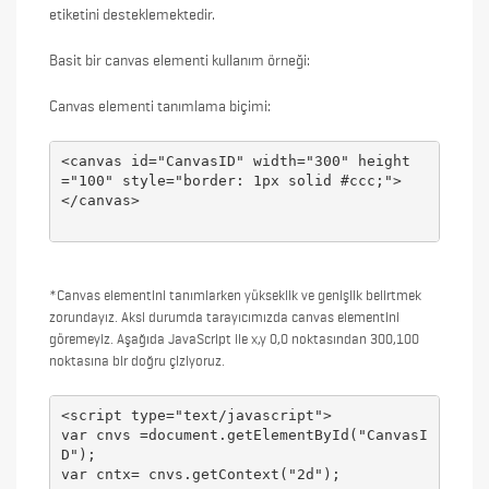
etiketini desteklemektedir.
Basit bir canvas elementi kullanım örneği:
Canvas elementi tanımlama biçimi:
<canvas id="CanvasID" width="300" height
="100" style="border: 1px solid #ccc;">

</canvas>
*Canvas elementini tanımlarken yükseklik ve genişlik belirtmek
zorundayız. Aksi durumda tarayıcımızda canvas elementini
göremeyiz. Aşağıda JavaScript ile x,y 0,0 noktasından 300,100
noktasına bir doğru çiziyoruz.
<script type="text/javascript">

var cnvs =document.getElementById("CanvasI
D");  

var cntx= cnvs.getContext("2d");  
