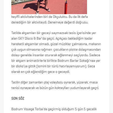
keyifli aktivitelerinden biri de Okçuluktu. Bu da ilk defa
denediğim bir aktiviteydi. Denemeye değerdi doğrusu.
Tatilde akşamları bir geceyi saymazsak tesis içerisinde yer
alan SKY Disco & Bar’da geçti. Açıkçası beklediğim kadar
hareketli akşamlar olmadı, güzel müzikler çalmasına, mekanın
çok uygun olmasına rağmen çocukların pistte dolaşmasından
dolayı genelde insanlar oturarak eğlenmeyi seçiyordu. Sadece
bir akşam animatörlerle birlikte Bodrum Barlar Sokağı’naa yer
bir disko’ya gittik (ismini bir türlü hatırlayamıyorum). Gece
olarak en çok eğlendiğim gece o geceydi.
Tatilin diğer zamanları plaj voleybolu oynarak, yüzerek, masa
tenisi oynayarak ve bütün gün kokteylları yudumlayarak geçti.
SON SÖZ
Bodrum Voyage Torba’da geçirmiş olduğum 5 gün 5 gecelik