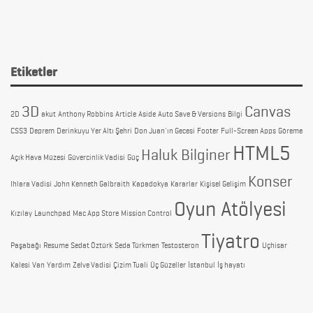
Etiketler
3D
Canvas
2D
akut
Anthony Robbins
Article
Aside
Auto Save & Versions
Bilgi
CSS3
Deprem
Derinkuyu Yer Altı Şehri
Don Juan'ın Gecesi
Footer
Full-Screen Apps
Göreme
HTML5
Haluk Bilginer
Açık Hava Müzesi
Güvercinlik Vadisi
Güç
Konser
Ihlara Vadisi
John Kenneth Galbraith
Kapadokya
Kararlar
Kişisel Gelişim
Oyun Atölyesi
Kızılay
Launchpad
Mac App Store
Mission Control
Tiyatro
Paşabağı
Resume
Sedat Öztürk
Seda Türkmen
Testosteron
Uçhisar
Kalesi
Van
Yardım
Zelve Vadisi
Çizim Tuali
Üç Güzeller
İstanbul
İş hayatı