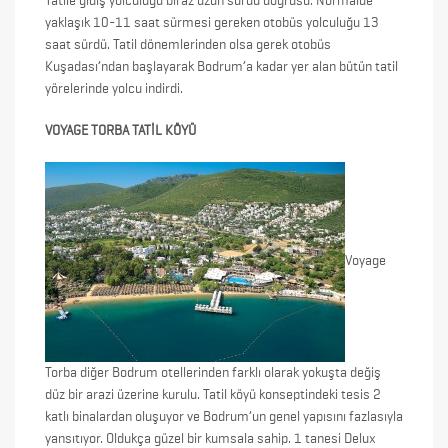
Tatile gidiş yolculuğu biraz uzun sürdü doğrusu. Normalde
yaklaşık 10-11 saat sürmesi gereken otobüs yolculuğu 13
saat sürdü. Tatil dönemlerinden olsa gerek otobüs
Kuşadası’ndan başlayarak Bodrum’a kadar yer alan bütün tatil
yörelerinde yolcu indirdi.
VOYAGE TORBA TATİL KÖYÜ
Voyage
Torba diğer Bodrum otellerinden farklı olarak yokuşta değiş
düz bir arazi üzerine kurulu. Tatil köyü konseptindeki tesis 2
katlı binalardan oluşuyor ve Bodrum’un genel yapısını fazlasıyla
yansıtıyor. Oldukça güzel bir kumsala sahip. 1 tanesi Delux