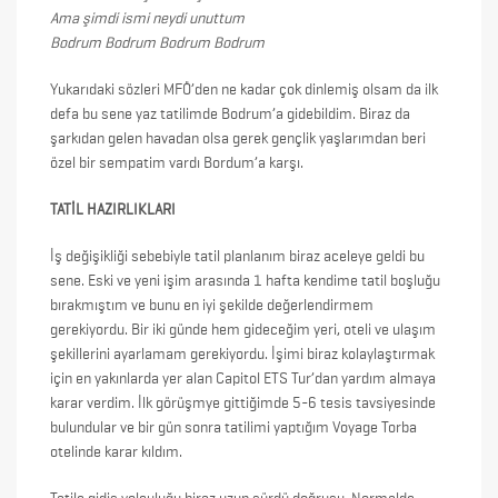
Ama şimdi ismi neydi unuttum
Bodrum Bodrum Bodrum Bodrum
Yukarıdaki sözleri MFÖ’den ne kadar çok dinlemiş olsam da ilk
defa bu sene yaz tatilimde Bodrum’a gidebildim. Biraz da
şarkıdan gelen havadan olsa gerek gençlik yaşlarımdan beri
özel bir sempatim vardı Bordum’a karşı.
TATİL HAZIRLIKLARI
İş değişikliği sebebiyle tatil planlanım biraz aceleye geldi bu
sene. Eski ve yeni işim arasında 1 hafta kendime tatil boşluğu
bırakmıştım ve bunu en iyi şekilde değerlendirmem
gerekiyordu. Bir iki günde hem gideceğim yeri, oteli ve ulaşım
şekillerini ayarlamam gerekiyordu. İşimi biraz kolaylaştırmak
için en yakınlarda yer alan Capitol ETS Tur’dan yardım almaya
karar verdim. İlk görüşmye gittiğimde 5-6 tesis tavsiyesinde
bulundular ve bir gün sonra tatilimi yaptığım Voyage Torba
otelinde karar kıldım.