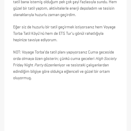
tatil bana istemiş olduğum pek çok şeyi fazlasıyla sundu. Hem
güzel bir tatil yaptım, aktivitelerle enerji depoladım ve tesisin
olanaklarıyla huzurlu zaman geçirdim.
Eğer siz de huzurlu bir tatil geçirmek istiyorsanız hem Voyage
Torba Tatil Köyü’nü hem de ETS Tur’u gönül rahatlığıyla
hepinize tavsiye ediyorum.
NOT: Voyage Torba’da tatil planı yapıyorsanız Cuma geceside
orda olmaya özen gösterin; çünkü cuma geceleri
High Society
Friday Night
Party
düzenleniyor ve tesisteki çalışanlardan
edindiğim bilgiye göre oldukça eğlenceli ve güzel bir ortam
oluyormuş.