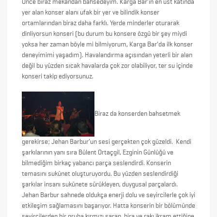
Önce biraz mekandan bahsedeyim. Karga Bar’ın en üst katında
yer alan konser alanı ufak bir yer ve bilindik konser
ortamlarından biraz daha farklı. Yerde minderler oturarak
dinliyorsun konseri (bu durum bu konsere özgü bir şey miydi
yoksa her zaman böyle mi bilmiyorum, Karga Bar’da ilk konser
deneyimimi yaşadım). Havalandırma açısından yeterli bir alan
değil bu yüzden sıcak havalarda çok zor olabiliyor, ter su içinde
konseri takip ediyorsunuz.
Biraz da konserden bahsetmek
gerekirse; Jehan Barbur’un sesi gerçekten çok güzeldi. Kendi
şarkılarının yanı sıra Bülent Ortaçgil, Ezginin Günlüğü ve
bilmediğim birkaç yabancı parça seslendirdi. Konserin
temasını sukünet oluşturuyordu. Bu yüzden seslendirdiği
şarkılar insanı sukünete sürükleyen, duygusal parçalardı.
Jehan Barbur sahnede oldukça enerji dolu ve seyircilerle çok iyi
etkileşim sağlamasını başarıyor. Hatta konserin bir bölümünde
seyircilerden bir gruba kırmızı şarap, bira ve rakı ikram ettiğine