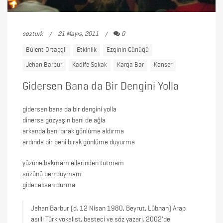
sozturk
21 Mayıs, 2011
0
Bülent Ortaçgil
Etkinlik
Ezginin Günüğü
Jehan Barbur
Kadife Sokak
Karga Bar
Konser
Gidersen Bana da Bir Dengini Yolla
gidersen bana da bir dengini yolla
dinerse gözyaşın beni de ağla
arkanda beni bırak gönlüme aldırma
ardında bir beni bırak gönlüme duyurma
yüzüne bakmam ellerinden tutmam
sözünü ben duymam
gideceksen durma
Jehan Barbur (d. 12 Nisan 1980, Beyrut, Lübnan) Arap
asıllı Türk vokalist, besteci ve söz yazarı. 2002’de