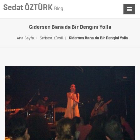
Sedat ÖZTÜRK
Blog
Toggle
navigat
Gidersen Bana da Bir Dengini Yolla
Ana Sayfa
Serbest Kürsü
Gidersen Bana da Bir Dengini Yolla