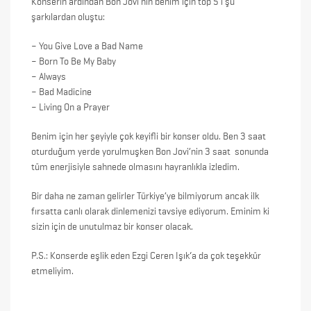
Konserin ardından Bon Jovi’nin benim için top 5’i şu
şarkılardan oluştu:
– You Give Love a Bad Name
– Born To Be My Baby
– Always
– Bad Madicine
– Living On a Prayer
Benim için her şeyiyle çok keyifli bir konser oldu. Ben 3 saat
oturduğum yerde yorulmuşken Bon Jovi’nin 3 saat sonunda
tüm enerjisiyle sahnede olmasını hayranlıkla izledim.
Bir daha ne zaman gelirler Türkiye’ye bilmiyorum ancak ilk
fırsatta canlı olarak dinlemenizi tavsiye ediyorum. Eminim ki
sizin için de unutulmaz bir konser olacak.
P.S.: Konserde eşlik eden
Ezgi Ceren Işık
‘a da çok teşekkür
etmeliyim.