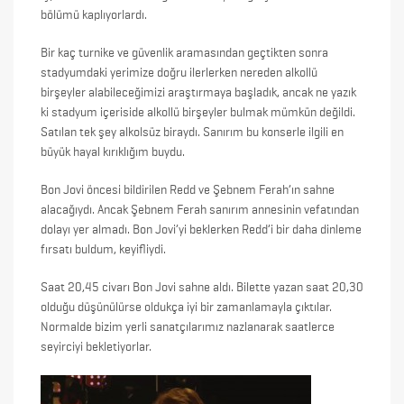
bölümü kaplıyorlardı.
Bir kaç turnike ve güvenlik aramasından geçtikten sonra
stadyumdaki yerimize doğru ilerlerken nereden alkollü
birşeyler alabileceğimizi araştırmaya başladık, ancak ne yazık
ki stadyum içeriside alkollü birşeyler bulmak mümkün değildi.
Satılan tek şey alkolsüz biraydı. Sanırım bu konserle ilgili en
büyük hayal kırıklığım buydu.
Bon Jovi öncesi bildirilen Redd ve Şebnem Ferah’ın sahne
alacağıydı. Ancak Şebnem Ferah sanırım annesinin vefatından
dolayı yer almadı. Bon Jovi’yi beklerken Redd’i bir daha dinleme
fırsatı buldum, keyifliydi.
Saat 20,45 civarı Bon Jovi sahne aldı. Bilette yazan saat 20,30
olduğu düşünülürse oldukça iyi bir zamanlamayla çıktılar.
Normalde bizim yerli sanatçılarımız nazlanarak saatlerce
seyirciyi bekletiyorlar.