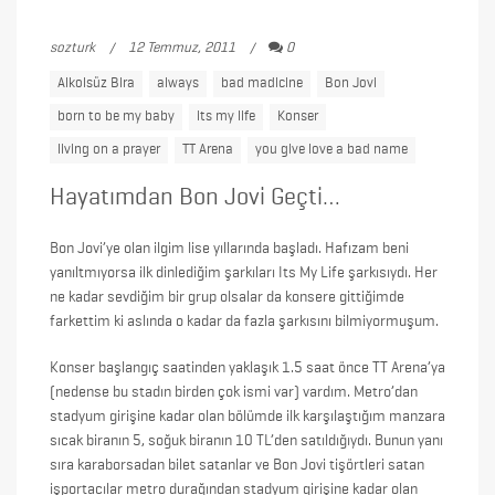
sozturk
12 Temmuz, 2011
0
Alkolsüz Bira
always
bad madicine
Bon Jovi
born to be my baby
its my life
Konser
living on a prayer
TT Arena
you give love a bad name
Hayatımdan Bon Jovi Geçti…
Bon Jovi’ye olan ilgim lise yıllarında başladı. Hafızam beni
yanıltmıyorsa ilk dinlediğim şarkıları Its My Life şarkısıydı. Her
ne kadar sevdiğim bir grup olsalar da konsere gittiğimde
farkettim ki aslında o kadar da fazla şarkısını bilmiyormuşum.
Konser başlangıç saatinden yaklaşık 1.5 saat önce TT Arena’ya
(nedense bu stadın birden çok ismi var) vardım. Metro’dan
stadyum girişine kadar olan bölümde ilk karşılaştığım manzara
sıcak biranın 5, soğuk biranın 10 TL’den satıldığıydı. Bunun yanı
sıra karaborsadan bilet satanlar ve Bon Jovi tişörtleri satan
işportacılar metro durağından stadyum girişine kadar olan