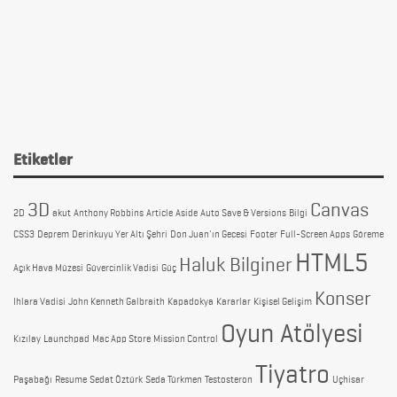
Etiketler
3D
Canvas
2D
akut
Anthony Robbins
Article
Aside
Auto Save & Versions
Bilgi
CSS3
Deprem
Derinkuyu Yer Altı Şehri
Don Juan'ın Gecesi
Footer
Full-Screen Apps
Göreme
HTML5
Haluk Bilginer
Açık Hava Müzesi
Güvercinlik Vadisi
Güç
Konser
Ihlara Vadisi
John Kenneth Galbraith
Kapadokya
Kararlar
Kişisel Gelişim
Oyun Atölyesi
Kızılay
Launchpad
Mac App Store
Mission Control
Tiyatro
Paşabağı
Resume
Sedat Öztürk
Seda Türkmen
Testosteron
Uçhisar