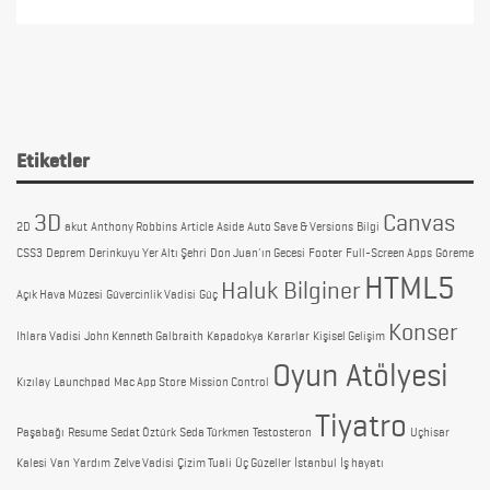
Etiketler
3D
Canvas
2D
akut
Anthony Robbins
Article
Aside
Auto Save & Versions
Bilgi
CSS3
Deprem
Derinkuyu Yer Altı Şehri
Don Juan'ın Gecesi
Footer
Full-Screen Apps
Göreme
HTML5
Haluk Bilginer
Açık Hava Müzesi
Güvercinlik Vadisi
Güç
Konser
Ihlara Vadisi
John Kenneth Galbraith
Kapadokya
Kararlar
Kişisel Gelişim
Oyun Atölyesi
Kızılay
Launchpad
Mac App Store
Mission Control
Tiyatro
Paşabağı
Resume
Sedat Öztürk
Seda Türkmen
Testosteron
Uçhisar
Kalesi
Van
Yardım
Zelve Vadisi
Çizim Tuali
Üç Güzeller
İstanbul
İş hayatı